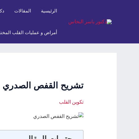
خطي
Post
الرئيسية
المقالات
دك
لى
navigation
لمحتوى
أمراض و عمليات القلب المختل
تشريح القفص الصدري
تكوين القلب
محتويات المقال