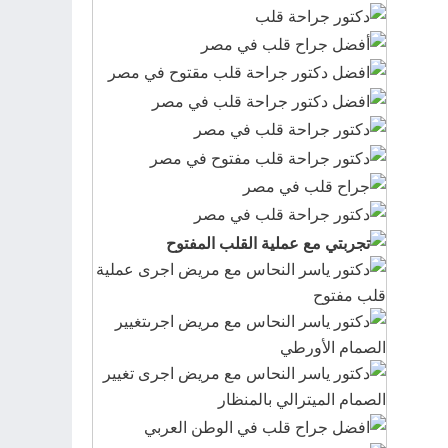
ع
ن
: