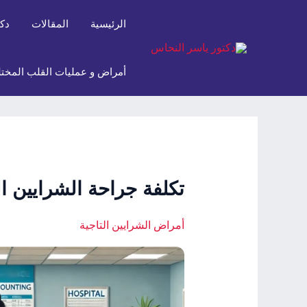
خطي
Post
الرئيسية
المقالات
دك
لى
navigation
لمحتوى
أمراض و عمليات القلب المختل
تكلفة جراحة الشرايين ا
أمراض الشرايين التاجية