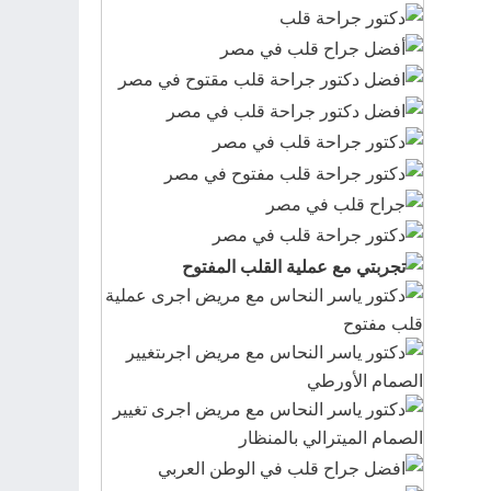
ع
ن
: