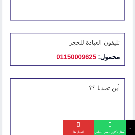
تليفون العيادة للحجز
محمول:
01150009625
أين تجدنا ؟؟
↓
أسئل دكتور ياسر النحاس
اتصل بنا