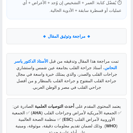
⏱️ يُفضّل كتابة: العمر + التشخيص إن وُجد + الأعراض + أي
عمليات أو قسطرة سابقة + الأدوية الحالية.
🔹 مراجعة وتوثيق المقال 🔹
تمت مراجعة هذا المقال وتدقيقه من قبل
الأستاذ الدكتور ياسر
النحاس
، أستاذ جراحة القلب بجامعة عين شمس واستشاري
جراحات القلب والصدر، والذي يمتلك خبرة واسعة في مجال
جراحة القلب المفتوح و جراحة القلب بالمنظار و من أفضل
جراحي القلب في مصر و الوطن العربي.
يعتمد المحتوى المقدم على
أحدث التوصيات العلمية
الصادرة عن:
✅ الجمعية الأمريكية لأمراض وجراحات القلب (
AHA
) ✅ الجمعية
الأوروبية لأمراض القلب (
ESC
) ✅ منظمة الصحة العالمية
(
WHO
). وذلك لضمان تقديم معلومات دقيقة، موثوقة، ومبنية
على أدلة علمية حديثة.