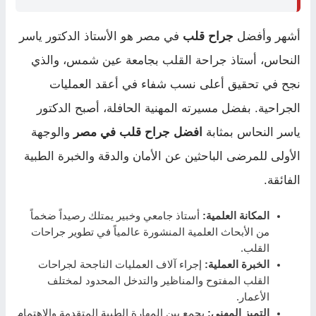
أشهر وأفضل
جراح قلب
في مصر هو الأستاذ الدكتور ياسر
النحاس، أستاذ جراحة القلب بجامعة عين شمس، والذي
نجح في تحقيق أعلى نسب شفاء في أعقد العمليات
الجراحية. بفضل مسيرته المهنية الحافلة، أصبح الدكتور
ياسر النحاس بمثابة
افضل جراح قلب في مصر
والوجهة
الأولى للمرضى الباحثين عن الأمان والدقة والخبرة الطبية
الفائقة.
المكانة العلمية:
أستاذ جامعي وخبير يمتلك رصيداً ضخماً
من الأبحاث العلمية المنشورة عالمياً في تطوير جراحات
القلب.
الخبرة العملية:
إجراء آلاف العمليات الناجحة لجراحات
القلب المفتوح والمناظير والتدخل المحدود لمختلف
الأعمار.
التميز المهني:
يجمع بين المهارة الطبية المتقدمة والاهتمام