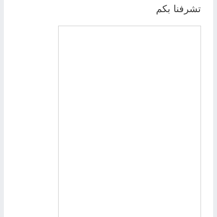
ح
تشرفنا بكم
ث
ع
ن
: