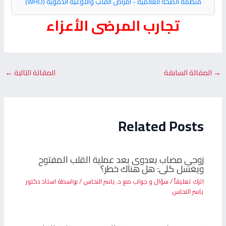
منظمة الصحة العالمية - أمراض القلب والأوعية الدموية (WHO)
تجارب المرضى الأعزاء
→
المقالة السابقة
المقالة التالية
←
Related Posts
زوجي مصاب بعدوى بعد عملية القلب المفتوح
ويغسل كلى: هل هناك خطر؟
اترك تعليقاً
/
سؤال و جواب مع د. ياسر النحاس
/ بواسطة
استاذ دكتور
ياسر النحاس