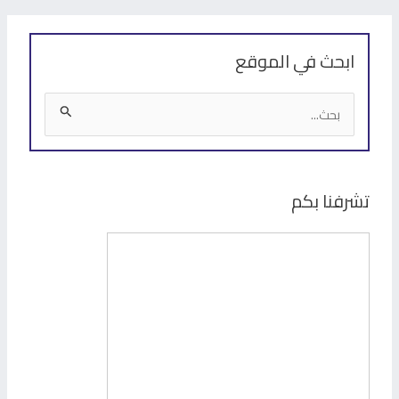
ابحث في الموقع
ا
ل
ب
ح
تشرفنا بكم
ث
ع
ن
: