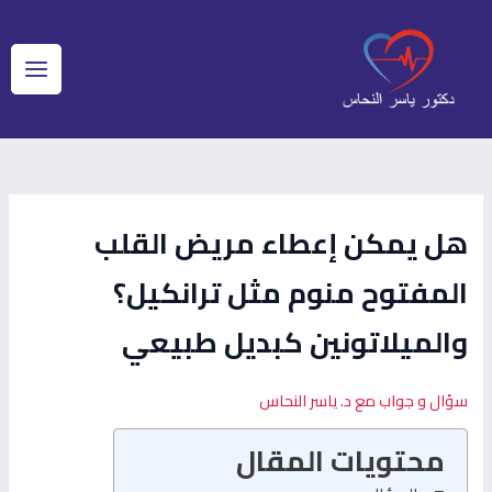
خطي
Post
Main
لى
navigation
لمحتوى
Menu
هل يمكن إعطاء مريض القلب
المفتوح منوم مثل ترانكيل؟
والميلاتونين كبديل طبيعي
سؤال و جواب مع د. ياسر النحاس
محتويات المقال