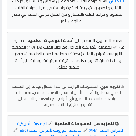
النحاس
، أستاذ جراحة القلب بجامعة عين شمس واستشاري جراحات
القلب والصدر، والذي يمتلك خبرة واسعة في مجال جراحة القلب
المفتوح و جراحة القلب بالمنظار و من أفضل جراحي القلب في مصر
و الوطن العربي.
يعتمد المحتوى المقدم على
أحدث التوصيات العلمية
الصادرة
عن: ✅ الجمعية الأمريكية لأمراض وجراحات القلب (
AHA
) ✅ الجمعية
الأوروبية لأمراض القلب (
ESC
) ✅ منظمة الصحة العالمية (
WHO
).
وذلك لضمان تقديم معلومات دقيقة، موثوقة، ومبنية على أدلة
علمية حديثة.
⚠
تنويه طبي:
المعلومات الواردة في هذا المقال تهدف إلى التثقيف
الصحي فقط، ولا تُعد بديلاً عن استشارة الطبيب المختص. يُنصح دائمًا
بمراجعة الطبيب عند الشعور بأي أعراض غير طبيعية أو الحاجة إلى
تشخيص دقيق لحالتك الصحية.
📚
للمزيد من المعلومات العلمية:
🔗
الجمعية الأمريكية
لأمراض القلب (AHA)
🔗
الجمعية الأوروبية لأمراض القلب (ESC)
🔗