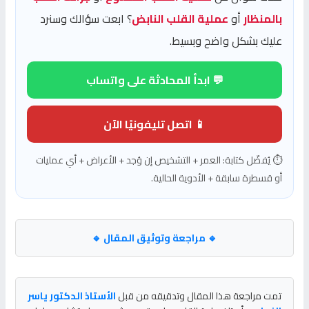
بالمنظار
أو
عملية القلب النابض
؟ ابعت سؤالك وسنرد
عليك بشكل واضح وبسيط.
💬 ابدأ المحادثة على واتساب
📱 اتصل تليفونيًا الآن
⏱️ يُفضّل كتابة: العمر + التشخيص إن وُجد + الأعراض + أي عمليات
أو قسطرة سابقة + الأدوية الحالية.
🔹 مراجعة وتوثيق المقال 🔹
تمت مراجعة هذا المقال وتدقيقه من قبل
الأستاذ الدكتور ياسر