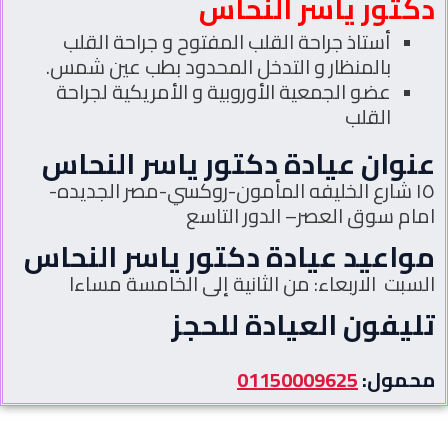
دكتور ياسر النحاس
أستاذ جراحة القلب المفتوح و جراحة القلب
بالمنظار و التدخل المحدود بطب عين شمس.
عضو الجمعية الأوروبية و الأمريكية لجراحة
القلب
عنوان عيادة دكتور ياسر النحاس
١٥ شارع الخليفه المأمون-روكسي-مصر الجديده-
امام سوق العصر– الدور التاسع
مواعيد عيادة دكتور ياسر النحاس
السبت الاربعاء: من الثانية إلى الخامسة مساءا
تليفون العيادة للحجز
محمول:
01150009625