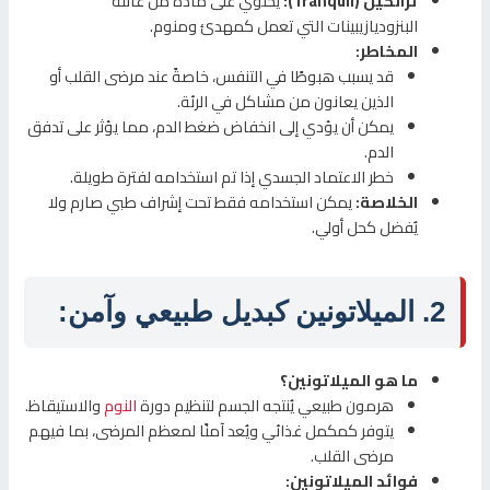
ترانكيل (Tranquil):
يحتوي على مادة من عائلة
البنزوديازيبينات التي تعمل كمهدئ ومنوم.
المخاطر:
قد يسبب هبوطًا في التنفس، خاصةً عند مرضى القلب أو
الذين يعانون من مشاكل في الرئة.
يمكن أن يؤدي إلى انخفاض ضغط الدم، مما يؤثر على تدفق
الدم.
خطر الاعتماد الجسدي إذا تم استخدامه لفترة طويلة.
الخلاصة:
يمكن استخدامه فقط تحت إشراف طبي صارم ولا
يُفضل كحل أولي.
2. الميلاتونين كبديل طبيعي وآمن:
ما هو الميلاتونين؟
هرمون طبيعي يُنتجه الجسم لتنظيم دورة
النوم
والاستيقاظ.
يتوفر كمكمل غذائي ويُعد آمنًا لمعظم المرضى، بما فيهم
مرضى القلب.
فوائد الميلاتونين: