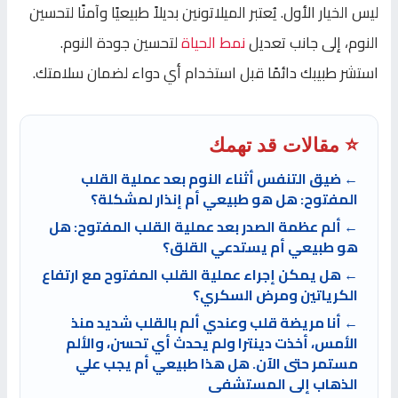
ليس الخيار الأول. يُعتبر الميلاتونين بديلاً طبيعيًا وآمنًا لتحسين
النوم، إلى جانب تعديل
نمط الحياة
لتحسين جودة النوم.
استشر طبيبك دائمًا قبل استخدام أي دواء لضمان سلامتك.
⭐ مقالات قد تهمك
← ضيق التنفس أثناء النوم بعد عملية القلب
المفتوح: هل هو طبيعي أم إنذار لمشكلة؟
← ألم عظمة الصدر بعد عملية القلب المفتوح: هل
هو طبيعي أم يستدعي القلق؟
← هل يمكن إجراء عملية القلب المفتوح مع ارتفاع
الكرياتين ومرض السكري؟
← أنا مريضة قلب وعندي ألم بالقلب شديد منذ
الأمس، أخذت دينترا ولم يحدث أي تحسن، والألم
مستمر حتى الآن. هل هذا طبيعي أم يجب علي
الذهاب إلى المستشفى