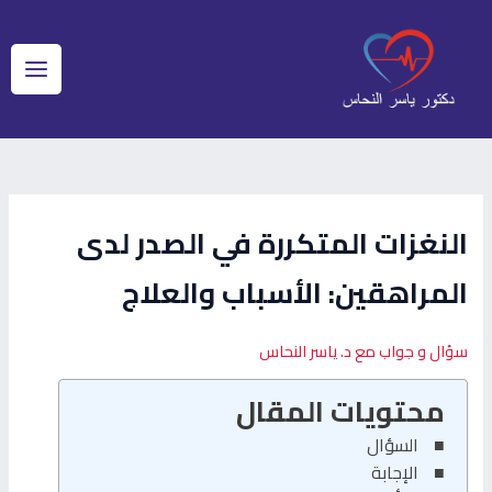
خطي
Post
Main
لى
navigation
لمحتوى
Menu
النغزات المتكررة في الصدر لدى
المراهقين: الأسباب والعلاج
سؤال و جواب مع د. ياسر النحاس
محتويات المقال
السؤال
الإجابة