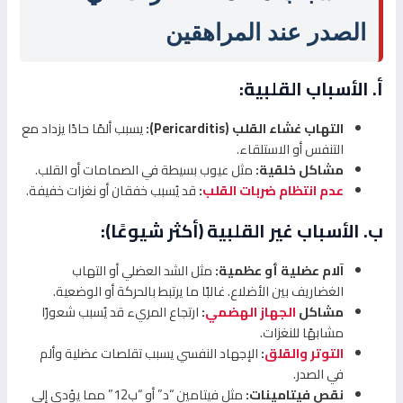
الصدر عند المراهقين
أ. الأسباب القلبية:
التهاب غشاء القلب (Pericarditis):
يسبب ألمًا حادًا يزداد مع
التنفس أو الاستلقاء.
مشاكل خلقية:
مثل عيوب بسيطة في الصمامات أو القلب.
عدم انتظام ضربات القلب
:
قد يُسبب خفقان أو نغزات خفيفة.
ب. الأسباب غير القلبية (أكثر شيوعًا):
آلام عضلية أو عظمية:
مثل الشد العضلي أو التهاب
الغضاريف بين الأضلاع. غالبًا ما يرتبط بالحركة أو الوضعية.
مشاكل
الجهاز الهضمي
:
ارتجاع المريء قد يُسبب شعورًا
مشابهًا للنغزات.
التوتر والقلق
:
الإجهاد النفسي يسبب تقلصات عضلية وألم
في الصدر.
نقص فيتامينات:
مثل فيتامين “د” أو “ب12” مما يؤدي إلى