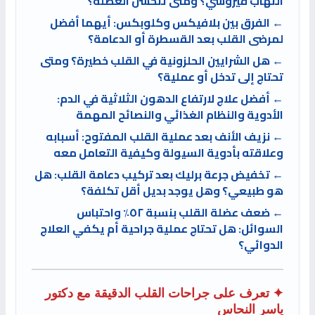
التهاب فيروسي؟ ومتى تتحسن العضلة؟
← الفرق بين بلافيكس وكلوبكس: أيهما أفضل
لمرضى القلب بعد القسطرة أو الدعامة؟
← هل الشرايين الحلزونية في القلب خطيرة؟ ومتى
تحتاج إلى تدخل أو عملية؟
← أفضل علاج لارتفاع الدهون الثلاثية في الدم:
الأدوية والنظام الغذائي والنصائح المهمة
← نزيف الأنف بعد عملية القلب المفتوح: أسبابه
وعلاقته بأدوية السيولة وكيفية التعامل معه
← تخفيض جرعة برليك بعد تركيب دعامة القلب: هل
هو طبيعي؟ وهل يوجد بديل أقل تكلفة؟
← ضعف عضلة القلب بنسبة ٥٢٪ واحتباس
السوائل: هل تحتاج عملية جراحية أم يكفي العلاج
الدوائي؟
✦ تعرف على جراحات القلب الدقيقة مع دكتور
ياسر النحاس