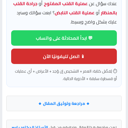
عندك سؤال عن
عملية القلب المفتوح
أو
جراحة القلب
بالمنظار
أو
عملية القلب النابض
؟ ابعت سؤالك وسنرد
عليك بشكل واضح وبسيط.
💬 ابدأ المحادثة على واتساب
📱 اتصل تليفونيًا الآن
⏱️ يُفضّل كتابة: العمر + التشخيص إن وُجد + الأعراض + أي عمليات
أو قسطرة سابقة + الأدوية الحالية.
🔹 مراجعة وتوثيق المقال 🔹
تمت مراجعة هذا المقال وتدقيقه من قبل
الأستاذ الدكتور ياسر