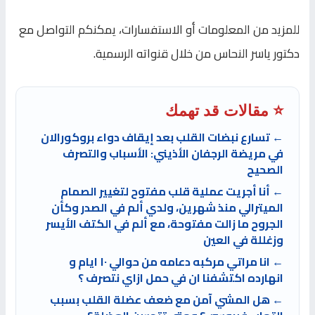
للمزيد من المعلومات أو الاستفسارات، يمكنكم التواصل مع
دكتور ياسر النحاس من خلال قنواته الرسمية.
⭐ مقالات قد تهمك
← تسارع نبضات القلب بعد إيقاف دواء بروكورالان
في مريضة الرجفان الأذيني: الأسباب والتصرف
الصحيح
← أنا أجريت عملية قلب مفتوح لتغيير الصمام
الميترالي منذ شهرين، ولدي ألم في الصدر وكأن
الجروح ما زالت مفتوحة، مع ألم في الكتف الأيسر
وزغللة في العين
← انا مراتي مركبه دعامه من حوالي ١٠ ايام و
انهارده اكتشفنا ان في حمل ازاي نتصرف ؟
← هل المشي آمن مع ضعف عضلة القلب بسبب