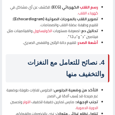
رسم القلب
الكهربائي (ECG):
للكشف عن أي مشاكل في
كهرباء القلب
.
تصوير القلب بالموجات الصوتية (Echocardiogram):
لتقييم وظيفة عضلة القلب والصمامات.
تحاليل دم:
لمعرفة مستويات
الكوليسترول
والفيتامينات مثل
فيتامين “د” و”ب12″.
أشعة الصدر
:
لتقييم حالة الرئتين والقفص الصدري.
4. نصائح للتعامل مع النغزات
والتخفيف منها
التأكد من وضعية الجلوس:
الجلوس لفترات طويلة بوضعية
غير مريحة قد يُسبب آلامًا في الصدر.
تجنب الإجهاد:
مارس تمارين خفيفة لتخفيف
التوتر
وتحسين
الدورة الدموية
.
تناول نظام غذائي متوازن:
غني بالخضروات والفواكه،