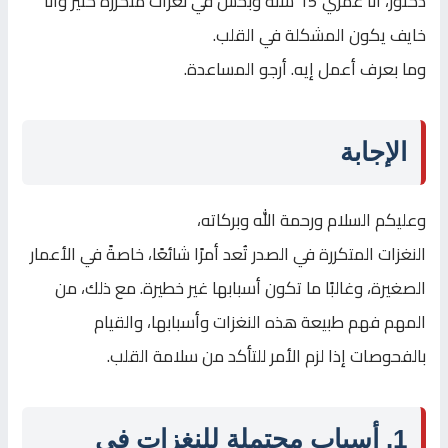
دكتور، أنا عمري 15 سنة وبحس في نغزات متكررة كثير وأنا
خايف يكون المشكلة في القلب.
وما بعرف أعمل إيه. أرجو المساعدة.
الإجابة
وعليكم السلام ورحمة الله وبركاته،
النغزات المتكررة في الصدر تُعد أمرًا شائعًا، خاصةً في الأعمار
الصغيرة، وغالبًا ما تكون أسبابها غير خطيرة. مع ذلك، من
المهم فهم طبيعة هذه النغزات وأسبابها، والقيام
بالفحوصات إذا لزم الأمر للتأكد من سلامة القلب.
1. أسباب محتملة للنغزات في