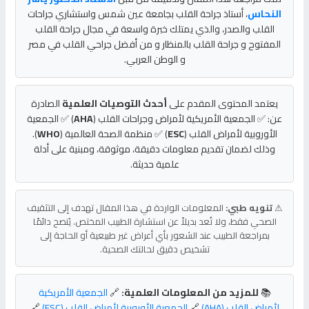
النحاس
، أستاذ جراحة القلب بجامعة عين شمس واستشاري جراحات
القلب والصدر، والذي يمتلك خبرة واسعة في مجال جراحة القلب
المفتوح و جراحة القلب بالمنظار و من أفضل جراحي القلب في مصر
و الوطن العربي.
يعتمد المحتوى المقدم على
أحدث التوصيات العلمية
الصادرة
عن: ✅ الجمعية الأمريكية لأمراض وجراحات القلب (
AHA
) ✅ الجمعية
الأوروبية لأمراض القلب (
ESC
) ✅ منظمة الصحة العالمية (
WHO
).
وذلك لضمان تقديم معلومات دقيقة، موثوقة، ومبنية على أدلة
علمية حديثة.
⚠
تنويه طبي:
المعلومات الواردة في هذا المقال تهدف إلى التثقيف
الصحي فقط، ولا تُعد بديلاً عن استشارة الطبيب المختص. يُنصح دائمًا
بمراجعة الطبيب عند الشعور بأي أعراض غير طبيعية أو الحاجة إلى
تشخيص دقيق لحالتك الصحية.
📚
للمزيد من المعلومات العلمية:
🔗
الجمعية الأمريكية
لأمراض القلب (AHA)
🔗
الجمعية الأوروبية لأمراض القلب (ESC)
🔗