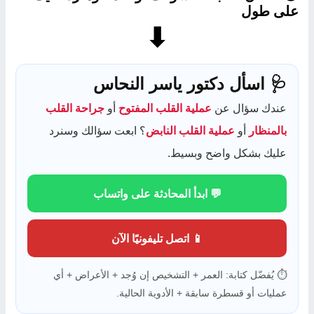
على طول
⬇
🩺 اسأل دكتور ياسر النحاس
عندك سؤال عن
عملية القلب المفتوح
أو
جراحة القلب
بالمنظار
أو
عملية القلب النابض
؟ ابعت سؤالك وسنرد
عليك بشكل واضح وبسيط.
💬 ابدأ المحادثة على واتساب
📱 اتصل تليفونيًا الآن
⏱️ يُفضّل كتابة: العمر + التشخيص إن وُجد + الأعراض + أي
عمليات أو قسطرة سابقة + الأدوية الحالية.