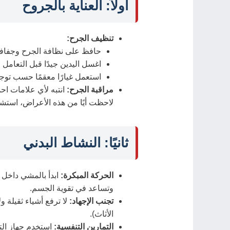
أولاً: العناية بالجروح
تنظيف الجرح:
حافظ على نظافة الجرح وجفافه
اغسل اليدين جيدًا قبل التعامل 
استعمل غيارًا معقمًا حسب توج
مراقبة الجرح:
انتبه لأي علامات احم
لاحظت أيًا من هذه الأعراض، استشر
ثانيًا: النشاط البدني
الحركة المبكرة:
ابدأ بالمشي داخل ا
وتساعد في تقوية الجسم.
تجنب الإجهاد:
لا ترفع أشياء ثقيلة و
الأثاث).
التمارين التنفسية:
استخدم جهاز التم