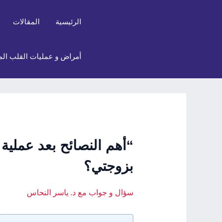
خطي
Post
لى
navigation
الرئيسية
المقالات
لمحتوى
أمراض و عمليات القلب الم
“أهم النصائح بعد عملية
بزوجتي؟
سؤال و جواب مع د. ياسر النحاس